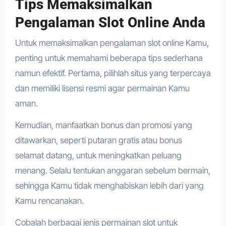
Tips Memaksimalkan
Pengalaman Slot Online Anda
Untuk memaksimalkan pengalaman slot online Kamu,
penting untuk memahami beberapa tips sederhana
namun efektif. Pertama, pilihlah situs yang terpercaya
dan memiliki lisensi resmi agar permainan Kamu
aman.
Kemudian, manfaatkan bonus dan promosi yang
ditawarkan, seperti putaran gratis atau bonus
selamat datang, untuk meningkatkan peluang
menang. Selalu tentukan anggaran sebelum bermain,
sehingga Kamu tidak menghabiskan lebih dari yang
Kamu rencanakan.
Cobalah berbagai jenis permainan slot untuk