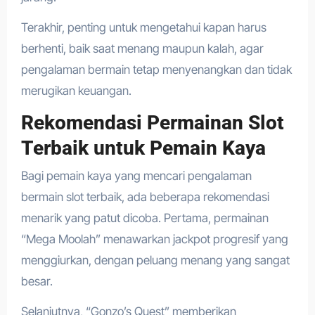
Terakhir, penting untuk mengetahui kapan harus
berhenti, baik saat menang maupun kalah, agar
pengalaman bermain tetap menyenangkan dan tidak
merugikan keuangan.
Rekomendasi Permainan Slot
Terbaik untuk Pemain Kaya
Bagi pemain kaya yang mencari pengalaman
bermain slot terbaik, ada beberapa rekomendasi
menarik yang patut dicoba. Pertama, permainan
“Mega Moolah” menawarkan jackpot progresif yang
menggiurkan, dengan peluang menang yang sangat
besar.
Selanjutnya, “Gonzo’s Quest” memberikan