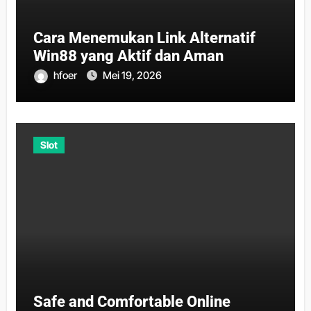
Cara Menemukan Link Alternatif
Win88 yang Aktif dan Aman
hfoer
Mei 19, 2026
Slot
Safe and Comfortable Online