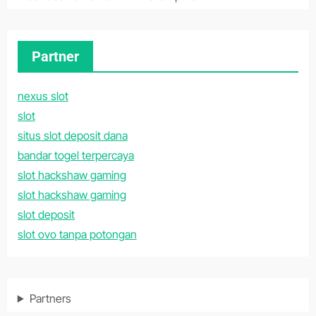
Partner
nexus slot
slot
situs slot deposit dana
bandar togel terpercaya
slot hackshaw gaming
slot hackshaw gaming
slot deposit
slot ovo tanpa potongan
Partners