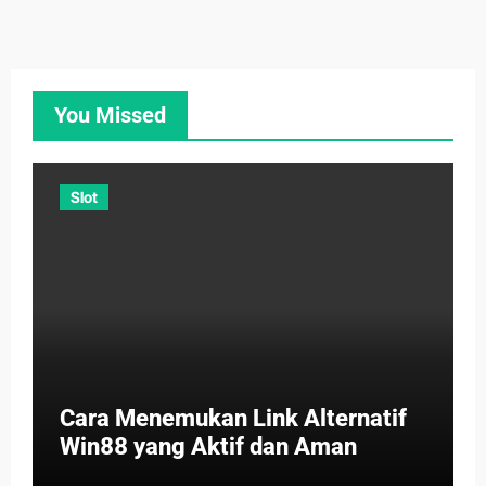
You Missed
Slot
Cara Menemukan Link Alternatif
Win88 yang Aktif dan Aman