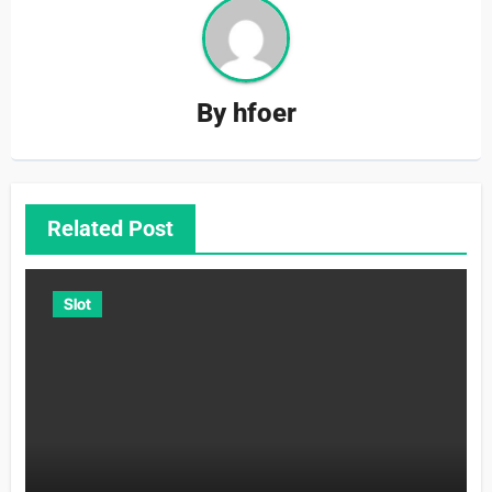
By
hfoer
Related Post
Slot