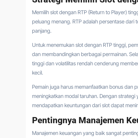
Memilih slot dengan RTP (Return to Player) tinggi adalah langkah cerdas bagi pemain yang ingin memaksimalkan
peluang menang. RTP adalah persentase dari t
panjang.
Untuk menemukan slot dengan RTP tinggi, pe
dan membandingkan berbagai permainan. Selain i
tinggi dan volatilitas rendah cenderung membe
kecil.
Pemain juga harus memanfaatkan bonus dan prom
meningkatkan modal taruhan. Dengan strategi y
mendapatkan keuntungan dari slot dapat mening
Pentingnya Manajemen Ke
Manajemen keuangan yang baik sangat penting dalam bermain, baik itu dalam konteks permainan tradisional,