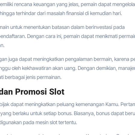
emiliki rencana keuangan yang jelas, pemain dapat mengelola
ingga terhindar dari masalah finansial di kemudian hari.
ain untuk menentukan batasan dalam berinvestasi pada
pendaftaran. Dengan cara ini, pemain dapat menikmati perma
n.
an juga dapat meningkatkan pengalaman bermain, karena p
rganggu oleh kekhawatiran akan uang. Dengan demikian, manaj
i berbagai jenis permainan.
an Promosi Slot
yang berlaku untuk setiap bonus. Biasanya, bonus dapat ber
digunakan pada mesin slot tertentu.