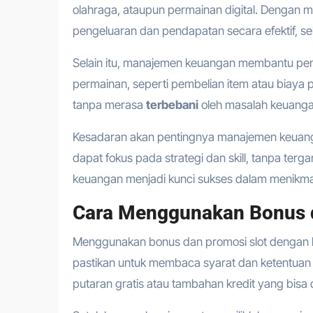
olahraga, ataupun permainan digital. Dengan m
pengeluaran dan pendapatan secara efektif, seh
Selain itu, manajemen keuangan membantu pem
permainan, seperti pembelian item atau biaya 
tanpa merasa
terbebani
oleh masalah keuanga
Kesadaran akan pentingnya manajemen keuang
dapat fokus pada strategi dan skill, tanpa te
keuangan menjadi kunci sukses dalam menikmat
Cara Menggunakan Bonus d
Menggunakan bonus dan promosi slot dengan bijak dapat meningkatkan peluang kemenangan Kamu. Pertama,
pastikan untuk membaca syarat dan ketentuan 
putaran gratis atau tambahan kredit yang bisa 