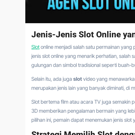
Jenis-Jenis Slot Online ya
Slot
online menjadi salah satu permainan yang p
jenis slot online yang menarik perhatian, salah sa
gulungan dan simbol tradisional seperti buah-
Selain itu, ada juga
slot
video yang menawarkan 
merupakan jenis lain yang banyak diminati, di 
Slot bertema film atau acara TV juga semakin p
3D memberikan pengalaman bermain yang leb
pilihan ini, pemain dapat menemukan jenis slo
Strategi Memilih Slot den