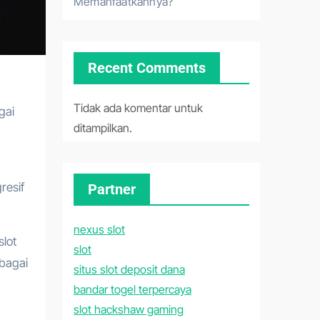
Memanfaatkannya?
Recent Comments
Tidak ada komentar untuk
gai
ditampilkan.
resif
Partner
nexus slot
slot
slot
bagai
situs slot deposit dana
bandar togel terpercaya
slot hackshaw gaming