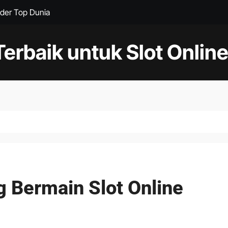
ider Top Dunia
na Memanfaatkannya?
t Online
erbaik untuk Slot Onlin
n Low Budget
 Atas 96%
khir Pekan
aling Keren
 Win88 yang Aktif dan Aman
g Bermain Slot Online