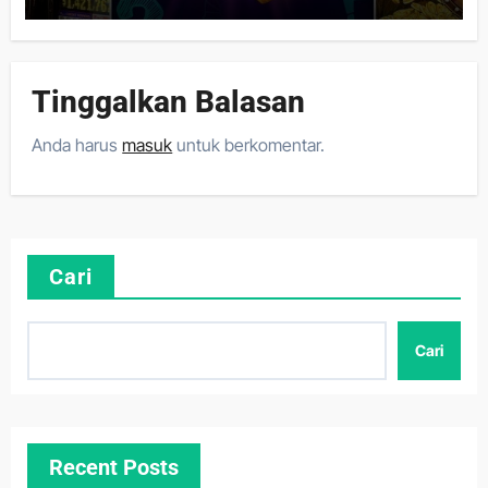
Tinggalkan Balasan
Anda harus
masuk
untuk berkomentar.
Cari
Cari
Recent Posts