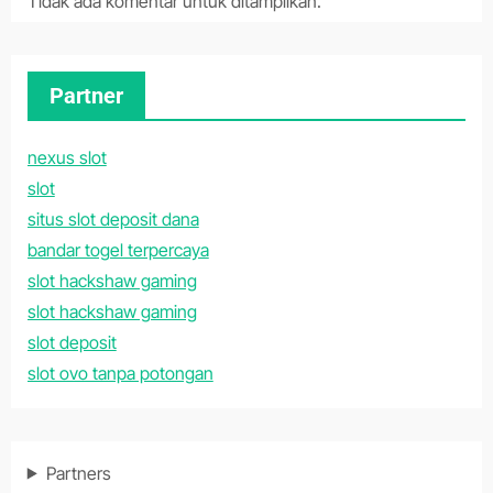
Tidak ada komentar untuk ditampilkan.
Partner
nexus slot
slot
situs slot deposit dana
bandar togel terpercaya
slot hackshaw gaming
slot hackshaw gaming
slot deposit
slot ovo tanpa potongan
Partners