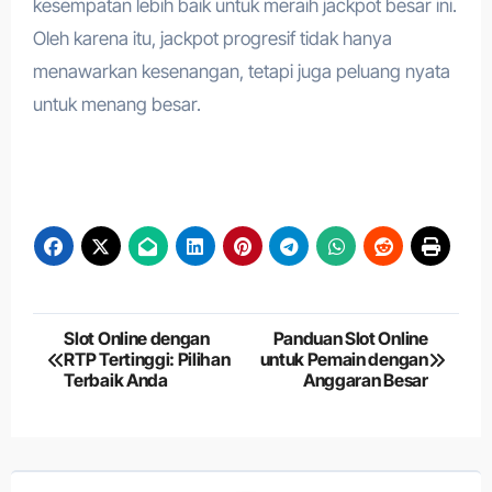
kesempatan lebih baik untuk meraih jackpot besar ini.
Oleh karena itu, jackpot progresif tidak hanya
menawarkan kesenangan, tetapi juga peluang nyata
untuk menang besar.
Navigasi
Slot Online dengan
Panduan Slot Online
RTP Tertinggi: Pilihan
untuk Pemain dengan
pos
Terbaik Anda
Anggaran Besar