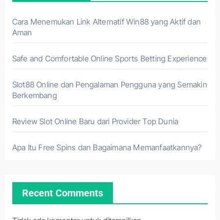
Cara Menemukan Link Alternatif Win88 yang Aktif dan
Aman
Safe and Comfortable Online Sports Betting Experience
Slot88 Online dan Pengalaman Pengguna yang Semakin
Berkembang
Review Slot Online Baru dari Provider Top Dunia
Apa Itu Free Spins dan Bagaimana Memanfaatkannya?
Recent Comments