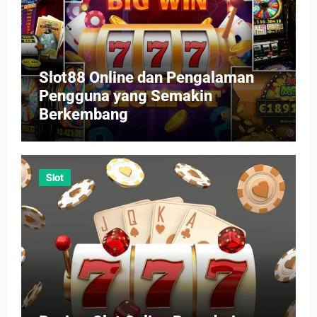
Slot88 Online dan Pengalaman
Pengguna yang Semakin
Berkembang
Slot