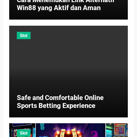
Win88 yang Aktif dan Aman
Slot
Safe and Comfortable Online
Sports Betting Experience
Slot