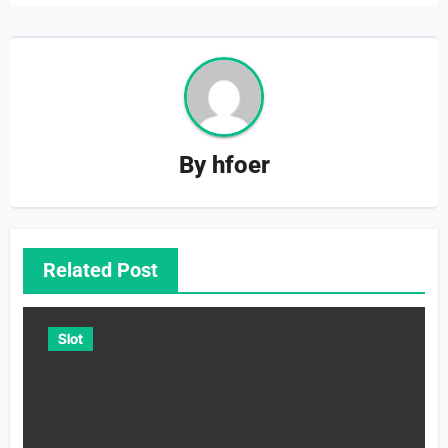
By
hfoer
Related Post
Slot