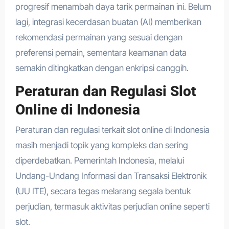
progresif menambah daya tarik permainan ini. Belum
lagi, integrasi kecerdasan buatan (AI) memberikan
rekomendasi permainan yang sesuai dengan
preferensi pemain, sementara keamanan data
semakin ditingkatkan dengan enkripsi canggih.
Peraturan dan Regulasi Slot
Online di Indonesia
Peraturan dan regulasi terkait slot online di Indonesia
masih menjadi topik yang kompleks dan sering
diperdebatkan. Pemerintah Indonesia, melalui
Undang-Undang Informasi dan Transaksi Elektronik
(UU ITE), secara tegas melarang segala bentuk
perjudian, termasuk aktivitas perjudian online seperti
slot.