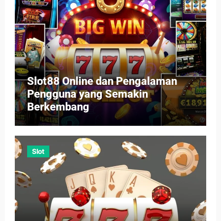
Slot88 Online dan Pengalaman
Pengguna yang Semakin
Berkembang
Slot