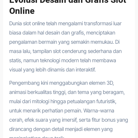
Online
Dunia slot online telah mengalami transformasi luar
biasa dalam hal desain dan grafis, menciptakan
pengalaman bermain yang semakin memukau. Di
masa lalu, tampilan slot cenderung sederhana dan
statis, namun teknologi modern telah membawa
visual yang lebih dinamis dan interaktif.
Pengembang kini menggabungkan elemen 3D,
animasi berkualitas tinggi, dan tema yang beragam,
mulai dari mitologi hingga petualangan futuristik,
untuk menarik perhatian pemain. Warna-warna
cerah, efek suara yang imersif, serta fitur bonus yang
dirancang dengan detail menjadi elemen yang