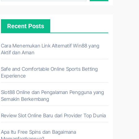
Recent Posts
Cara Menemukan Link Alternatif Win88 yang
Aktif dan Aman
Safe and Comfortable Online Sports Betting
Experience
Slot88 Online dan Pengalaman Pengguna yang
Semakin Berkembang
Review Slot Online Baru dari Provider Top Dunia
Apa Itu Free Spins dan Bagaimana
Memanfaatkannya?