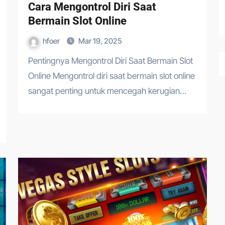
Cara Mengontrol Diri Saat
Bermain Slot Online
hfoer
Mar 19, 2025
Pentingnya Mengontrol Diri Saat Bermain Slot
Online Mengontrol diri saat bermain slot online
sangat penting untuk mencegah kerugian…