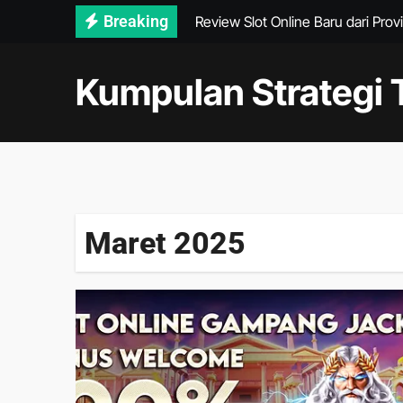
Skip
Breaking
Apa Itu Free Spins dan Bagaima
to
Strategi Jitu Menang Bermain Slo
content
Kumpulan Strategi T
Slot Online Terbaik untuk Pemai
Game Slot Online dengan RTP Di
Strategi Bermain Slot Online di A
Slot Online dengan Musik Latar P
Maret 2025
Cara Menemukan Link Alternatif