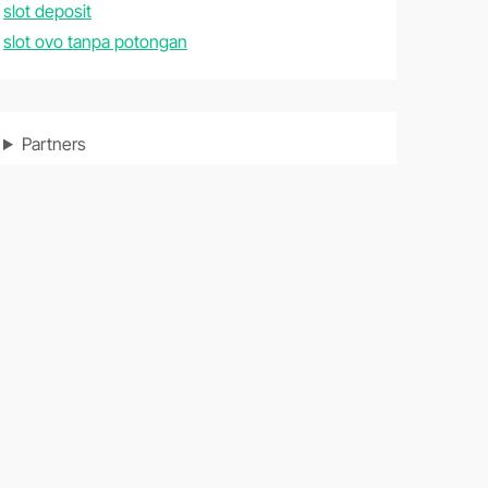
slot deposit
slot ovo tanpa potongan
Partners