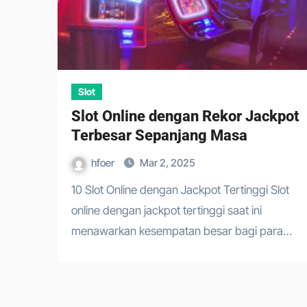
Slot
Slot Online dengan Rekor Jackpot
Terbesar Sepanjang Masa
hfoer
Mar 2, 2025
10 Slot Online dengan Jackpot Tertinggi Slot
online dengan jackpot tertinggi saat ini
menawarkan kesempatan besar bagi para…