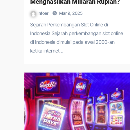
Menghasilkan Miliaran Rupiah?
hfoer
Mar 9, 2025
Sejarah Perkembangan Slot Online di
Indonesia Sejarah perkembangan slot online
di Indonesia dimulai pada awal 2000-an
ketika internet…