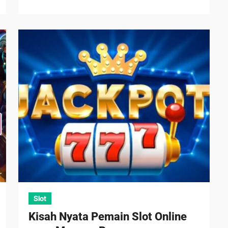
Slot
Kisah Nyata Pemain Slot Online