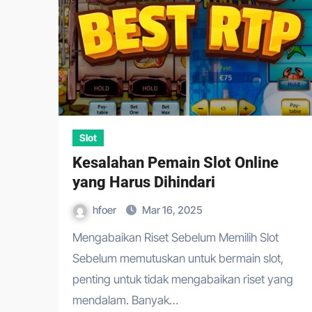
Slot
Kesalahan Pemain Slot Online
yang Harus Dihindari
hfoer
Mar 16, 2025
Mengabaikan Riset Sebelum Memilih Slot
Sebelum memutuskan untuk bermain slot,
penting untuk tidak mengabaikan riset yang
mendalam. Banyak…