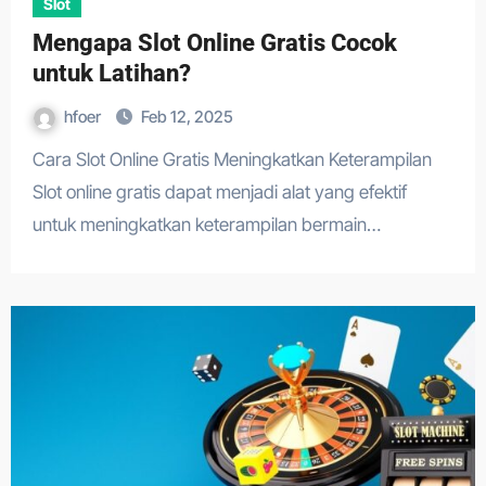
Slot
Mengapa Slot Online Gratis Cocok
untuk Latihan?
hfoer
Feb 12, 2025
Cara Slot Online Gratis Meningkatkan Keterampilan
Slot online gratis dapat menjadi alat yang efektif
untuk meningkatkan keterampilan bermain…