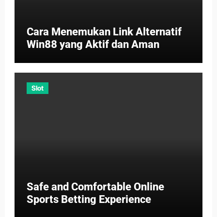
Cara Menemukan Link Alternatif
Win88 yang Aktif dan Aman
Slot
Safe and Comfortable Online
Sports Betting Experience