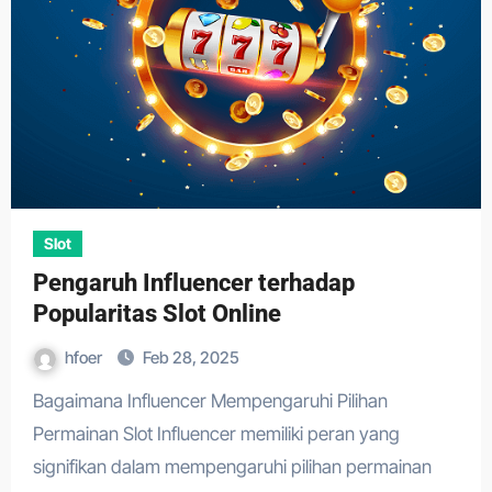
Slot
Pengaruh Influencer terhadap
Popularitas Slot Online
hfoer
Feb 28, 2025
Bagaimana Influencer Mempengaruhi Pilihan
Permainan Slot Influencer memiliki peran yang
signifikan dalam mempengaruhi pilihan permainan