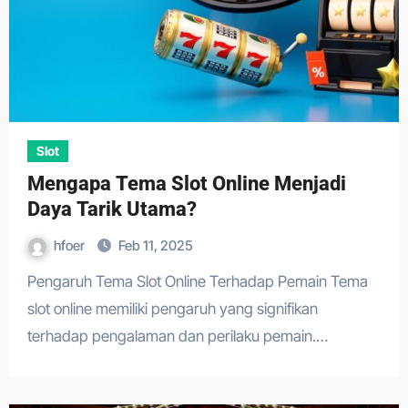
Slot
Mengapa Tema Slot Online Menjadi
Daya Tarik Utama?
hfoer
Feb 11, 2025
Pengaruh Tema Slot Online Terhadap Pemain Tema
slot online memiliki pengaruh yang signifikan
terhadap pengalaman dan perilaku pemain.…