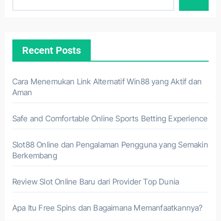
Recent Posts
Cara Menemukan Link Alternatif Win88 yang Aktif dan
Aman
Safe and Comfortable Online Sports Betting Experience
Slot88 Online dan Pengalaman Pengguna yang Semakin
Berkembang
Review Slot Online Baru dari Provider Top Dunia
Apa Itu Free Spins dan Bagaimana Memanfaatkannya?